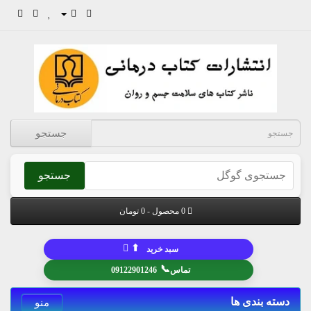
جستجو
جستجو
0 محصول - 0 تومان
⬆
سبد خرید
📞
تماس
09122901246
دسته بندی ها
منو