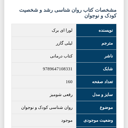
مشخصات کتاب روان شناسی رشد و شخصیت
کودک و نوجوان
نویسنده
لورا ای برک
مترجم
لیلی گازر
ناشر
کتاب درمانی
شابک
9789647108331
تعداد صفحه
160
سایز و مدل
رقعی شومیز
موضوع
روان شناسی کودک و نوجوان
وضعیت موجودی
موجود