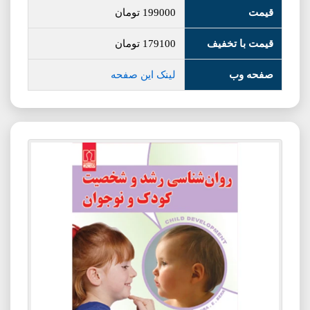
قیمت
199000
تومان
قیمت با تخفیف
179100
تومان
صفحه وب
لینک این صفحه