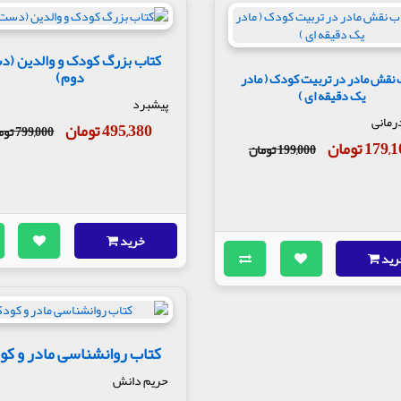
کتاب بزرگ کودک و والدین (
دوم)
 نقش مادر در تربیت کودک ( مادر
یک دقیقه ای )
پیشبرد
رمانی
495,380 تومان
799,000 تومان
179 تومان
199,000 تومان
خرید
رید
کتاب روانشناسی مادر و ک
حریم دانش