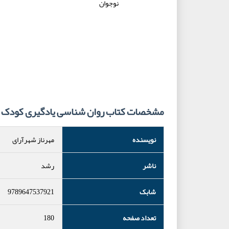
مشخصات کتاب روان شناسی یادگیری کودک و
نویسنده
مهرناز شهرآرای
ناشر
رشد
شابک
9789647537921
تعداد صفحه
180