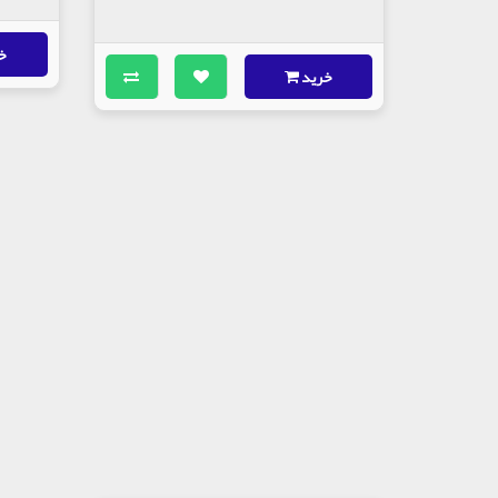
خ
خرید