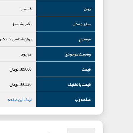
زبان
فارسی
سایز و مدل
رقعی شومیز
موضوع
روان شناسی کودک و 
وضعیت موجودی
موجود
قیمت
189000
تومان
قیمت با تخفیف
166320
تومان
صفحه وب
لینک این صفحه