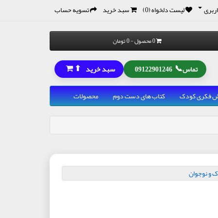
ربری
لیست دلخواه (0)
سبد خرید
تسویه حساب
0 محصول - 0 تومان
⬆
📞
سبد خرید
تماس
09122901246
رش فکری کودک
کتاب های دست دوم
محصولات