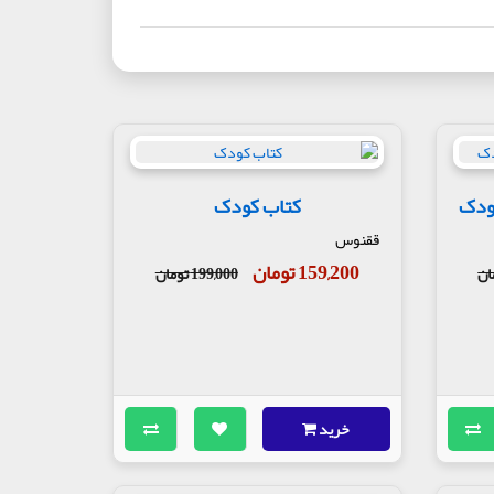
کودک
کتاب کودک
ققنوس
159,200 تومان
199,000 تومان
خرید