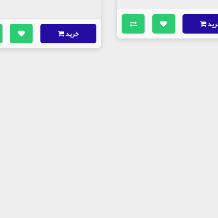
رید
خرید