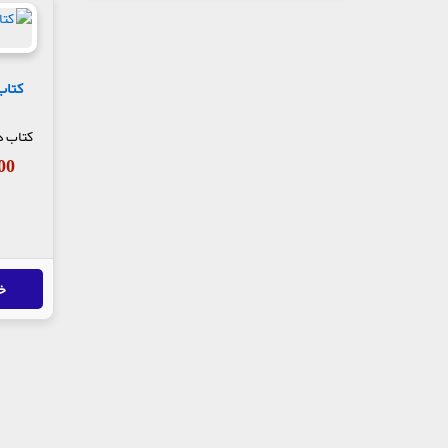
کتاب
کتاب د
,100
خ