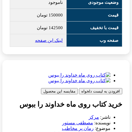
وضعیت موجودی
ناموجود
قیمت
150000
تومان
قیمت با تخفیف
142500
تومان
صفحه وب
لینک این صفحه
افزودن به لیست دلخواه
مقایسه این محصول
خرید کتاب روی ماه خداوند را ببوس
ناشر:
مرکز
نویسنده:
مصطفی مستور
موضوع:
رمان پر مخاطب