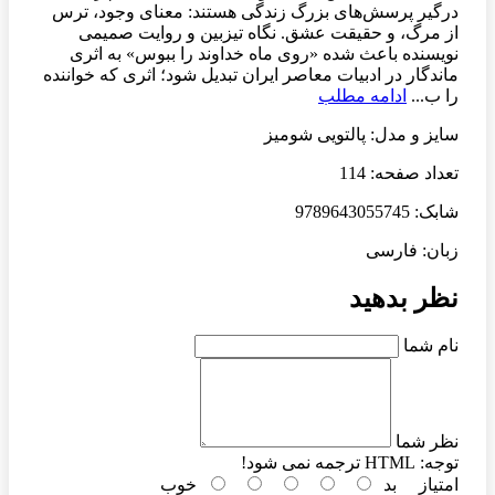
درگیر پرسش‌های بزرگ زندگی هستند: معنای وجود، ترس
از مرگ، و حقیقت عشق. نگاه تیزبین و روایت صمیمی
نویسنده باعث شده «روی ماه خداوند را ببوس» به اثری
ماندگار در ادبیات معاصر ایران تبدیل شود؛ اثری که خواننده
را ب...
ادامه مطلب
سایز و مدل: پالتویی شومیز
تعداد صفحه: 114
شابک: 9789643055745
زبان: فارسی
نظر بدهید
نام شما
نظر شما
توجه:
HTML ترجمه نمی شود!
امتیاز
بد
خوب