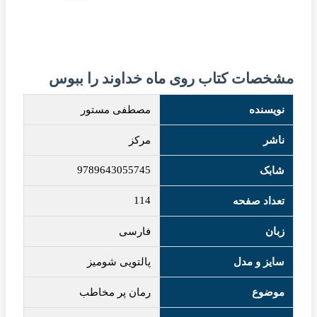
مشخصات کتاب روی ماه خداوند را ببوس
نویسنده
مصطفی مستور
ناشر
مرکز
9789643055745
شابک
114
تعداد صفحه
زبان
فارسی
سایز و مدل
پالتویی شومیز
موضوع
رمان پر مخاطب