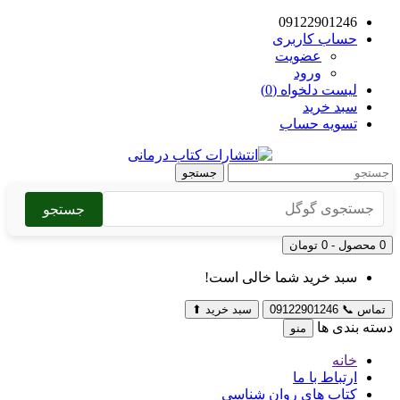
09122901246
حساب کاربری
عضویت
ورود
لیست دلخواه (0)
سبد خرید
تسویه حساب
جستجو
جستجو
0 محصول - 0 تومان
سبد خرید شما خالی است!
تماس
📞
09122901246
سبد خرید
⬆
دسته بندی ها
منو
خانه
ارتباط با ما
کتاب های روان شناسی