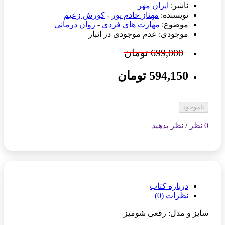
ناشر:
ایران مهر
نویسنده:
مهناز خادم پور
-
کورش زعیم
موضوع:
مهارت های فردی
-
روان درمانی
موجودی: عدم موجودی در انبار
699,000 تومان
594,150 تومان
ناموجود
0 نظر
/
نظر بدهید
درباره کتاب
نظرات (0)
سایز و مدل: رقعی شومیز