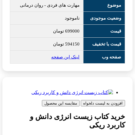
موضوع
مهارت های فردی
-
روان درمانی
وضعیت موجودی
ناموجود
قیمت
699000
تومان
قیمت با تخفیف
594150
تومان
صفحه وب
لینک این صفحه
افزودن به لیست دلخواه
مقایسه این محصول
خرید کتاب زیست انرژی دانش و
کاربرد ریکی