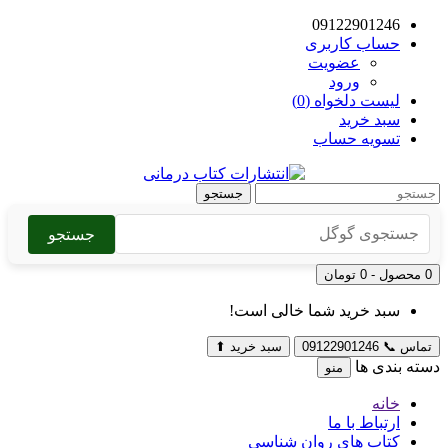
09122901246
حساب کاربری
عضویت
ورود
لیست دلخواه (0)
سبد خرید
تسویه حساب
جستجو
جستجو
0 محصول - 0 تومان
سبد خرید شما خالی است!
تماس
📞
09122901246
سبد خرید
⬆
دسته بندی ها
منو
خانه
ارتباط با ما
کتاب های روان شناسی