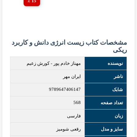
15 ٪
مشخصات کتاب زیست انرژی دانش و کاربرد
ریکی
نویسنده
مهناز خادم پور
-
کورش زعیم
ناشر
ایران مهر
9789647406147
شابک
568
تعداد صفحه
زبان
فارسی
سایز و مدل
رقعی شومیز