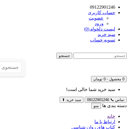
09122901246
حساب کاربری
عضویت
ورود
لیست دلخواه (0)
سبد خرید
تسویه حساب
جستجو
0 محصول - 0 تومان
سبد خرید شما خالی است!
تماس
📞
09122901246
سبد خرید
⬆
دسته بندی ها
منو
خانه
ارتباط با ما
کتاب های روان شناسی