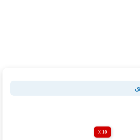
ی
10 ٪