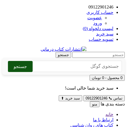
09122901246
حساب کاربری
عضویت
ورود
لیست دلخواه (0)
سبد خرید
تسویه حساب
جستجو
جستجو
0 محصول - 0 تومان
سبد خرید شما خالی است!
تماس
📞
09122901246
سبد خرید
⬆
دسته بندی ها
منو
خانه
ارتباط با ما
کتاب های روان شناسی