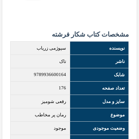
مشخصات کتاب شکار فرشته
نویسنده
سپوژمی زریاب
ناشر
تاک
9789936600164
شابک
176
تعداد صفحه
سایز و مدل
رقعی شومیز
موضوع
رمان پر مخاطب
وضعیت موجودی
موجود