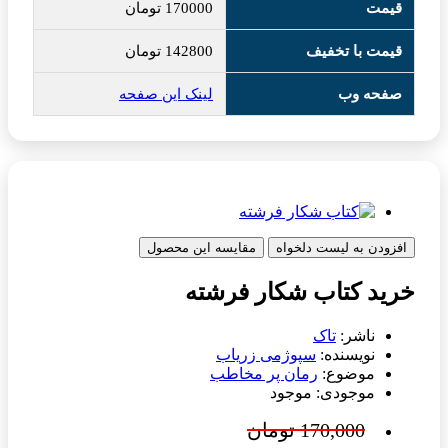
قیمت
170000
تومان
قیمت با تخفیف
142800
تومان
صفحه وب
لینک این صفحه
افزودن به لیست دلخواه
مقایسه این محصول
خرید کتاب شکار فرشته
ناشر:
تاک
نویسنده:
سپوژمی زریاب
موضوع:
رمان پر مخاطب
موجودی: موجود
170,000 تومان