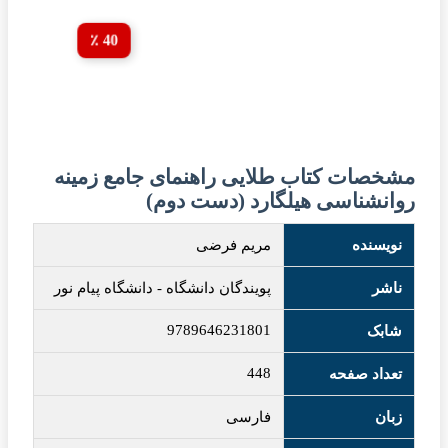
40 ٪
مشخصات کتاب طلایی راهنمای جامع زمینه
روانشناسی هیلگارد (دست دوم)
نویسنده
مریم فرضی
ناشر
پویندگان دانشگاه
-
دانشگاه پیام نور
9789646231801
شابک
448
تعداد صفحه
زبان
فارسی