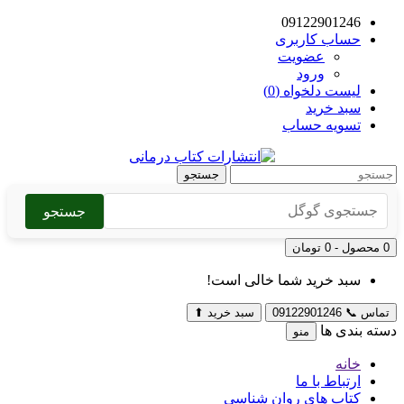
09122901246
حساب کاربری
عضویت
ورود
لیست دلخواه (0)
سبد خرید
تسویه حساب
جستجو
جستجو
0 محصول - 0 تومان
سبد خرید شما خالی است!
تماس
📞
09122901246
سبد خرید
⬆
دسته بندی ها
منو
خانه
ارتباط با ما
کتاب های روان شناسی