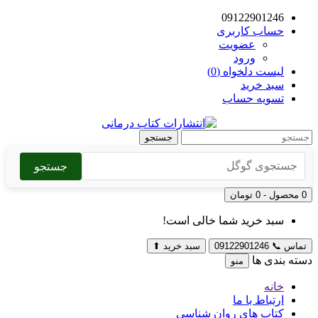
09122901246
حساب کاربری
عضویت
ورود
لیست دلخواه (0)
سبد خرید
تسویه حساب
جستجو
جستجو
0 محصول - 0 تومان
سبد خرید شما خالی است!
تماس
📞
09122901246
سبد خرید
⬆
دسته بندی ها
منو
خانه
ارتباط با ما
کتاب های روان شناسی