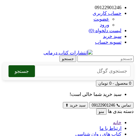
09122901246
حساب کاربری
عضویت
ورود
لیست دلخواه (0)
سبد خرید
تسویه حساب
جستجو
جستجو
0 محصول - 0 تومان
سبد خرید شما خالی است!
تماس
📞
09122901246
سبد خرید
⬆
دسته بندی ها
منو
خانه
ارتباط با ما
کتاب های روان شناسی