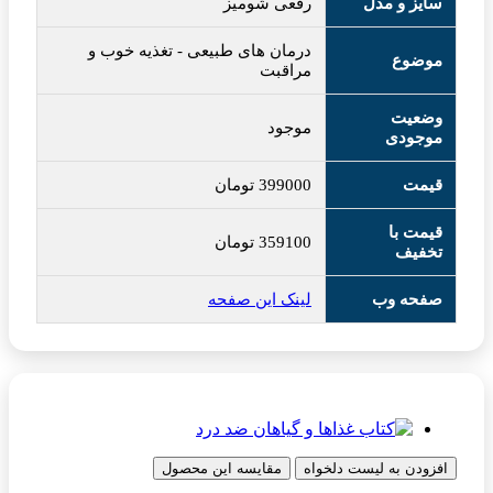
سایز و مدل
رقعی شومیز
درمان های طبیعی
-
تغذیه خوب و
موضوع
مراقبت
وضعیت
موجود
موجودی
قیمت
399000
تومان
قیمت با
359100
تومان
تخفیف
صفحه وب
لینک این صفحه
افزودن به لیست دلخواه
مقایسه این محصول