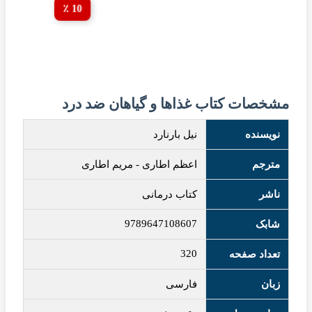
10 ٪
مشخصات کتاب غذاها و گیاهان ضد درد
نویسنده
نیل بارنارد
مترجم
اعظم اطاری
-
مریم اطاری
ناشر
کتاب درمانی
9789647108607
شابک
320
تعداد صفحه
زبان
فارسی