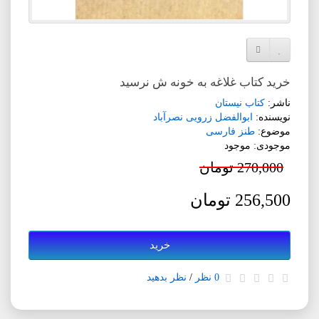
افزودن به لیست دلخواه
مقایسه این محصول
خرید کتاب غلاغه به خونه ش نرسید
ناشر:
کتاب نیستان
نویسنده:
ابوالفضل زرویی نصرآباد
موضوع:
طنز فارسی
موجودی: موجود
270,000 تومان
256,500 تومان
خرید
0 نظر
/
نظر بدهید