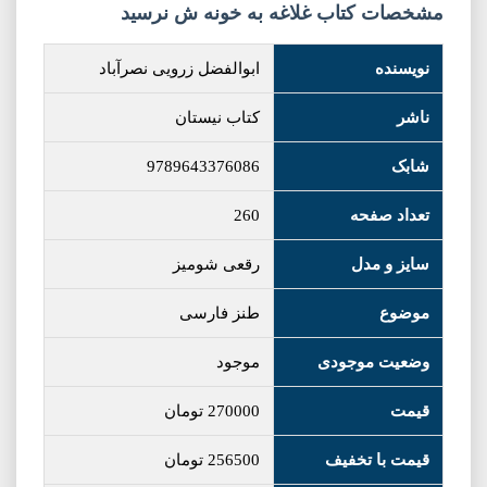
مشخصات کتاب غلاغه به خونه ش نرسید
نویسنده
ابوالفضل زرویی نصرآباد
ناشر
کتاب نیستان
شابک
9789643376086
تعداد صفحه
260
سایز و مدل
رقعی شومیز
موضوع
طنز فارسی
وضعیت موجودی
موجود
قیمت
270000
تومان
قیمت با تخفیف
256500
تومان