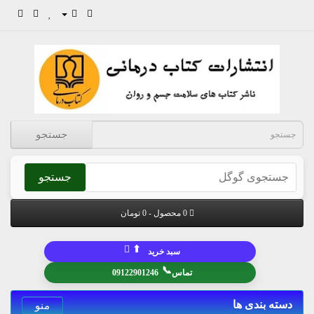
جستجو
جستجو
0 محصول - 0 تومان
⬆
سبد خرید
📞
تماس
09122901246
دسته بندی ها
منو