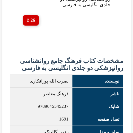
26 ٪
مشخصات کتاب فرهنگ جامع روانشناسی
روانپزشکی دو جلدی انگلیسی به فارسی
نویسنده
نصرت الله پورافکاری
ناشر
فرهنگ معاصر
9789645545237
شابک
1691
تعداد صفحه
سایز و مدل
رقعی گالینگور