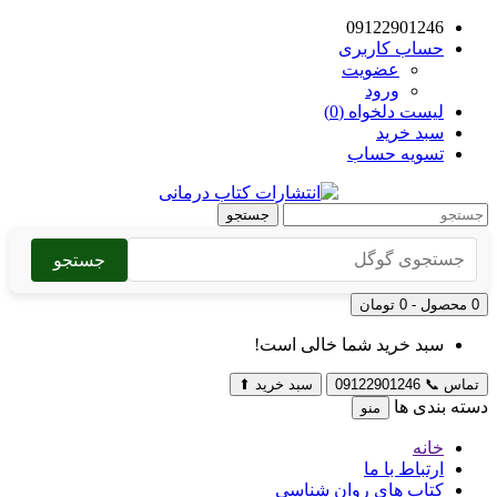
09122901246
حساب کاربری
عضویت
ورود
لیست دلخواه (0)
سبد خرید
تسویه حساب
جستجو
جستجو
0 محصول - 0 تومان
سبد خرید شما خالی است!
تماس
📞
09122901246
سبد خرید
⬆
دسته بندی ها
منو
خانه
ارتباط با ما
کتاب های روان شناسی