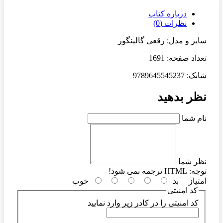
درباره کتاب
نظرات (0)
سایز و مدل: رقعی گالینگور
تعداد صفحه: 1691
شابک: 9789645545237
نظر بدهید
نام شما
نظر شما
توجه:
HTML ترجمه نمی شود!
امتیاز
بد
خوب
کد امنیتی
کد امنیتی را در کادر زیر وارد نمایید