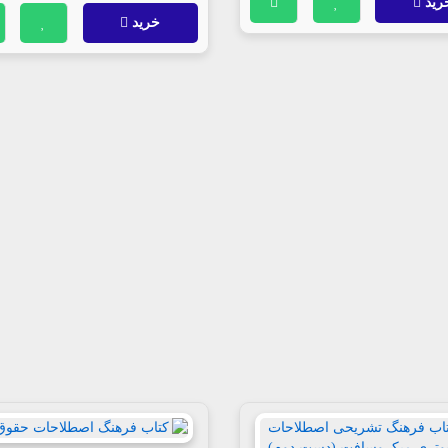
رید
خرید