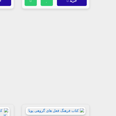
خرید
خ