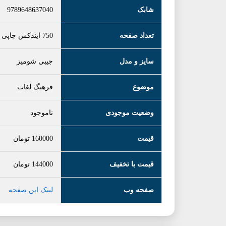
شابک
9789648637040
تعداد صفحه
750 ایندکس چاپی
سایز و مدل
جیبی شومیز
موضوع
فرهنگ لغات
وضعیت موجودی
ناموجود
قیمت
160000
تومان
قیمت با تخفیف
144000
تومان
صفحه وب
لینک این صفحه