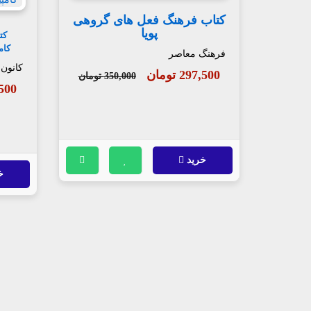
کتاب فرهنگ فعل های گروهی
پویا
کت
کام
فرهنگ معاصر
کانون
297,500 تومان
350,000 تومان
42,500
خرید
خ