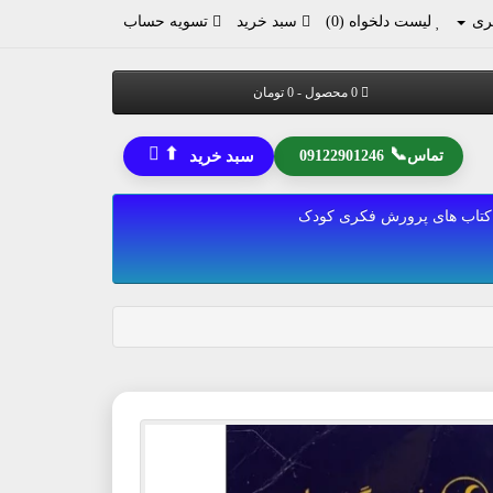
ری
لیست دلخواه (0)
سبد خرید
تسویه حساب
0 محصول - 0 تومان
⬆
📞
تماس
09122901246
سبد خرید
کتاب های پرورش فکری کودک