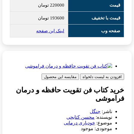
قیمت
220000
تومان
قیمت با تخفیف
193600
تومان
صفحه وب
لینک این صفحه
افزودن به لیست دلخواه
مقایسه این محصول
خرید کتاب فن تقویت حافظه و درمان
فراموشی
ناشر:
جنگل
نویسنده:
محسن کتابچی
موضوع:
خودیاری درمانی
موجودی: موجود