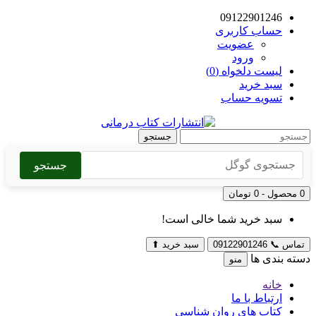
09122901246
حساب کاربری
عضویت
ورود
لیست دلخواه (0)
سبد خرید
تسویه حساب
جستجو
جستجو
0 محصول - 0 تومان
سبد خرید شما خالی است!
تماس
📞
09122901246
سبد خرید
⬆
دسته بندی ها
منو
خانه
ارتباط با ما
کتاب های روان شناسی