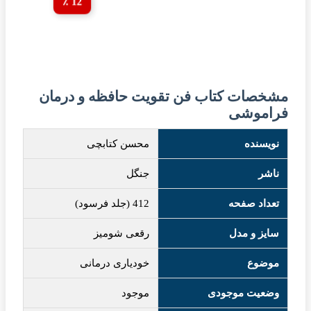
12 ٪
مشخصات کتاب فن تقویت حافظه و درمان
فراموشی
نویسنده
محسن کتابچی
ناشر
جنگل
تعداد صفحه
412 (جلد فرسود)
سایز و مدل
رقعی شومیز
موضوع
خودیاری درمانی
وضعیت موجودی
موجود