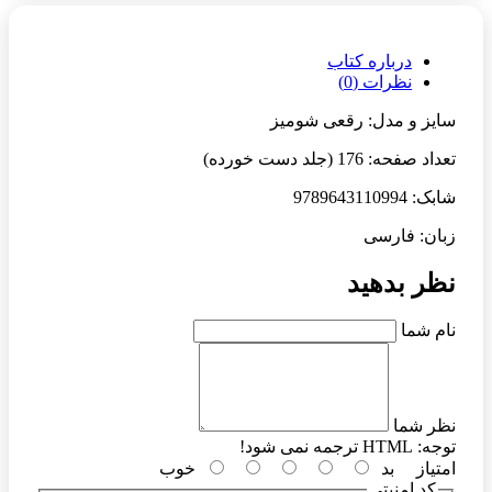
درباره کتاب
نظرات (0)
سایز و مدل: رقعی شومیز
تعداد صفحه: 176 (جلد دست خورده)
شابک: 9789643110994
زبان: فارسی
نظر بدهید
نام شما
نظر شما
توجه:
HTML ترجمه نمی شود!
امتیاز
بد
خوب
کد امنیتی