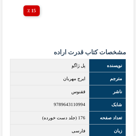
15 ٪
مشخصات کتاب قدرت اراده
نویسنده
پل ژاگو
مترجم
ایرج مهربان
ناشر
ققنوس
9789643110994
شابک
تعداد صفحه
176 (جلد دست خورده)
زبان
فارسی