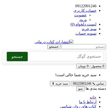
09122901246
حساب کاربری
عضویت
ورود
لیست دلخواه (0)
سبد خرید
تسویه حساب
جستجو
جستجو
0 محصول - 0 تومان
سبد خرید شما خالی است!
تماس
📞
09122901246
سبد خرید
⬆
دسته بندی ها
منو
خانه
ارتباط با ما
کتاب های روان شناسی