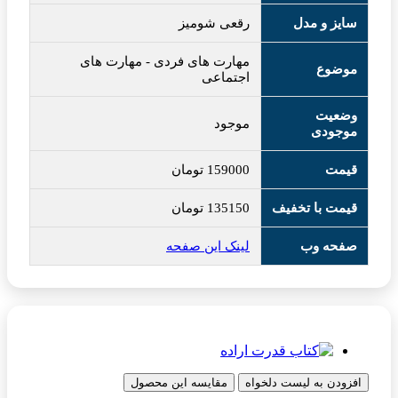
سایز و مدل
رقعی شومیز
مهارت های فردی
-
مهارت های
موضوع
اجتماعی
وضعیت
موجود
موجودی
قیمت
159000
تومان
قیمت با تخفیف
135150
تومان
صفحه وب
لینک این صفحه
افزودن به لیست دلخواه
مقایسه این محصول