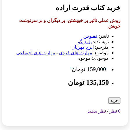
خرید کتاب قدرت اراده
روش عملی تاثیر بر خویشتن، بر دیگران و بر سرنوشت
خویش
ناشر:
ققنوس
نویسنده:
پل ژاگو
مترجم:
ایرج مهربان
موضوع:
مهارت های فردی
-
مهارت های اجتماعی
موجودی: موجود
159,000 تومان
135,150 تومان
خرید
0 نظر
/
نظر بدهید