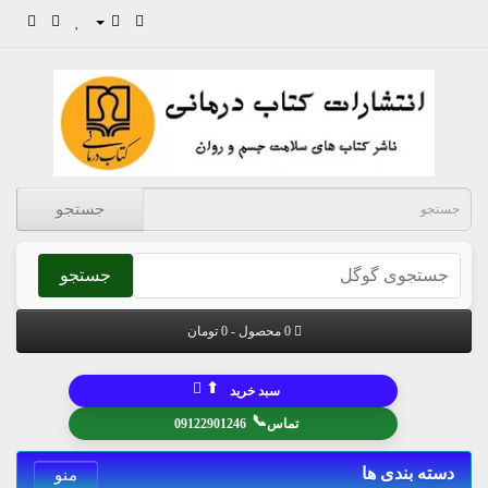
جستجو
جستجو
0 محصول - 0 تومان
⬆
سبد خرید
📞
تماس
09122901246
دسته بندی ها
منو