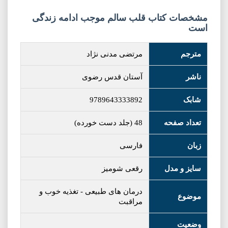
مشخصات کتاب قلب سالم موجب ادامه زندگی
است
مترجم
مرتضی مدنی نژاد
ناشر
آستان قدس رضوی
شابک
9789643333892
تعداد صفحه
48 (جلد دست خورده)
زبان
فارسی
سایز و مدل
رقعی شومیز
درمان های طبیعی
-
تغذیه خوب و
موضوع
مراقبت
وضعیت