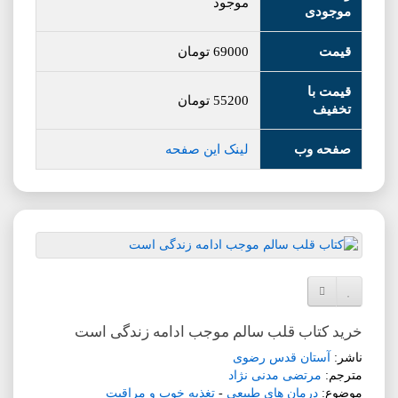
موجود
موجودی
قیمت
69000
تومان
قیمت با
55200
تومان
تخفیف
صفحه وب
لینک این صفحه
افزودن به لیست دلخواه
مقایسه این محصول
خرید کتاب قلب سالم موجب ادامه زندگی است
ناشر:
آستان قدس رضوی
مترجم:
مرتضی مدنی نژاد
موضوع:
درمان های طبیعی
-
تغذیه خوب و مراقبت