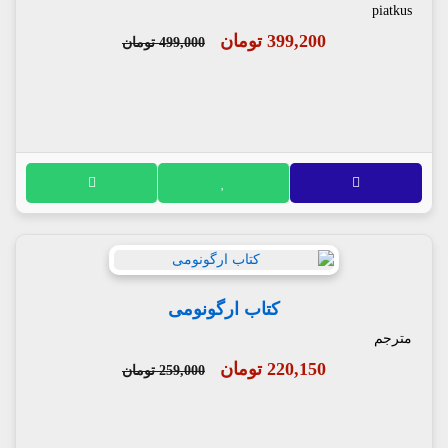
piatkus
399,200 تومان
499,000 تومان
کتاب ارگونومی
مترجم
220,150 تومان
259,000 تومان