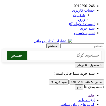
09122901246
حساب کاربری
عضویت
ورود
لیست دلخواه (0)
سبد خرید
تسویه حساب
جستجو
جستجو
0 محصول - 0 تومان
سبد خرید شما خالی است!
تماس
📞
09122901246
سبد خرید
⬆
دسته بندی ها
منو
خانه
ارتباط با ما
کتاب های روان شناسی