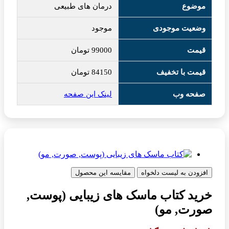
موضوع
درمان های طبیعی
وضعیت موجودی
موجود
قیمت
99000
تومان
قیمت با تخفیف
84150
تومان
صفحه وب
لینک این صفحه
افزودن به لیست دلخواه
مقایسه این محصول
خرید کتاب ماسک های زیبایی (پوست,
صورت, مو)