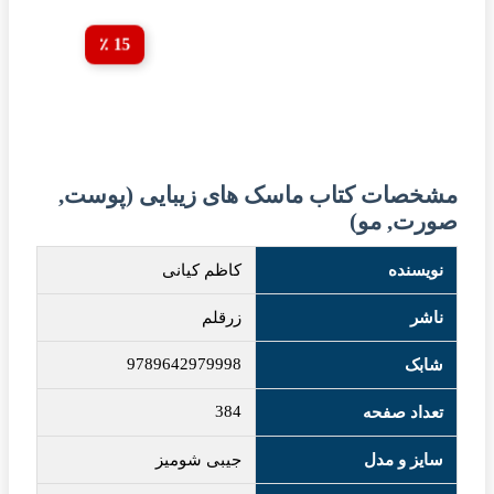
15 ٪
مشخصات کتاب ماسک های زیبایی (پوست,
صورت, مو)
نویسنده
کاظم کیانی
ناشر
زرقلم
9789642979998
شابک
384
تعداد صفحه
سایز و مدل
جیبی شومیز