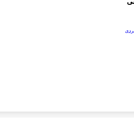
ی
بردی