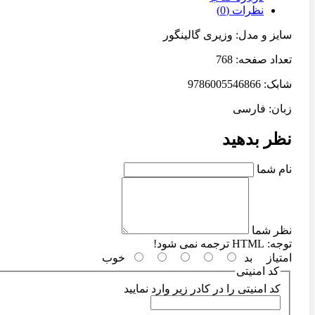
نظرات (0)
سایز و مدل: وزیری گالینگور
تعداد صفحه: 768
شابک: 9786005546866
زبان: فارسی
نظر بدهید
نام شما
نظر شما
توجه:
HTML ترجمه نمی شود!
امتیاز
بد
خوب
کد امنیتی
کد امنیتی را در کادر زیر وارد نمایید