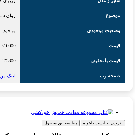
سایز و مدل
وزیری گا
موضوع
روان شن
وضعیت موجودی
موجود
قیمت
310000
قیمت با تخفیف
272800
صفحه وب
لینک ای
افزودن به لیست دلخواه
مقایسه این محصول