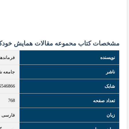
مشخصات کتاب محموعه مقالات همایش خود
نویسنده
فرماندهی
ناشر
جامعه ش
5546866
شابک
768
تعداد صفحه
زبان
فارسی