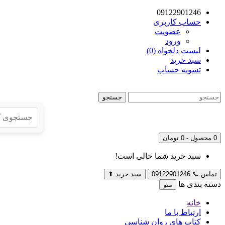
09122901246
حساب کاربری
عضویت
ورود
لیست دلخواه (0)
سبد خرید
تسویه حساب
جستجو
0 محصول - 0 تومان
سبد خرید شما خالی است!
تماس
📞
09122901246
سبد خرید
⬆
دسته بندی ها
منو
خانه
ارتباط با ما
کتاب های روان شناسی