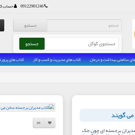
09122901246
حساب کا
جستجو
جستجو
ای سلامتی, بهداشت و درمان
کتاب های مدیریت و کسب و کار
کتاب های پرو
می گویند
افزودن به لیست دلخواه
مقایسه این محصول
 مدیران برجسته ای چون:جک