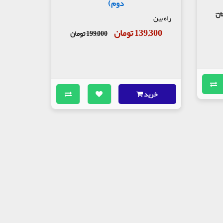
دوم)
راه بین
139,300 تومان
199,000 تومان
خرید