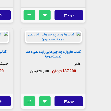
خرید
خ
کتاب هاروارد چه چیزهایی را یاد نمی دهد
(دست دوم)
علمی
حدیث
187,200 تومان
,300
288,000 تومان
خرید
خ