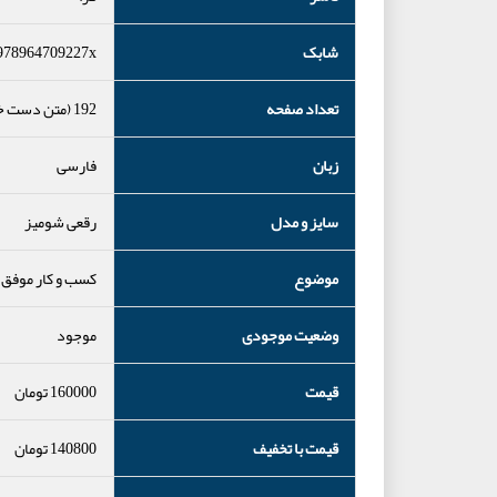
شابک
978964709227x
تعداد صفحه
192 (متن دست خورده)
زبان
فارسی
سایز و مدل
رقعی شومیز
موضوع
کسب و کار موفق
وضعیت موجودی
موجود
قیمت
160000
تومان
قیمت با تخفیف
140800
تومان