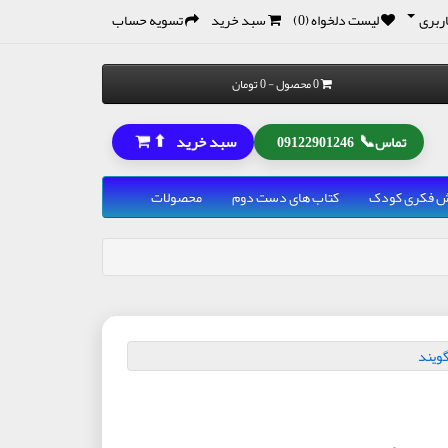
ربری
لیست دلخواه (0)
سبد خرید
تسویه حساب
0 محصول - 0 تومان
⬆
📞
سبد خرید
تماس
09122901246
رش فکری کودک
کتاب های دست دوم
محصولات