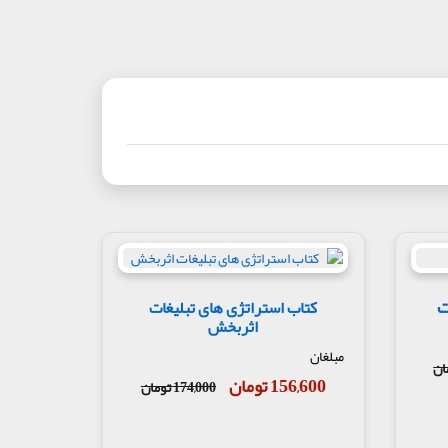
ت
کتاب استراتژی های تبلیغات
اثربخش
مبلغان
156,600 تومان
174,000 تومان