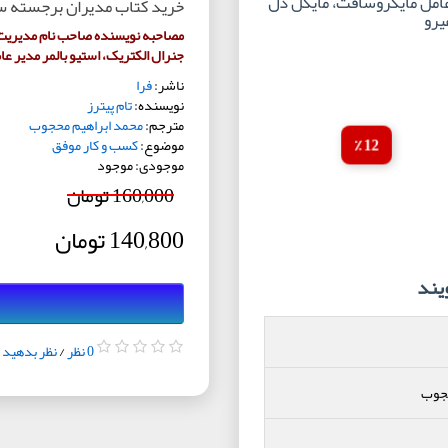
 عامل مایکروسافت، مایکل دل
خرید کتاب مدیران برجسته س
یرو
مصاحبه نویسنده صاحب نام مدیریت، 
جنرال الکتریک، استیو بالمر مدیر ع
ناشر:
فرا
نویسنده:
تام پیترز
مترجم:
محمد ابراهیم محجوب
12 ٪
موضوع:
کسب و کار موفق
موجودی: موجود
160,000 تومان
140,800 تومان
یند
0 نظر
/
نظر بدهید
حجوب