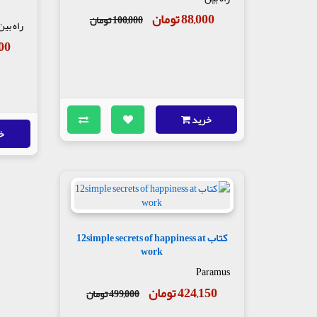
88,000 تومان
100,000 تومان
راه بین
,300
خرید
خ
کتاب 12simple secrets of happiness at
work
Paramus
424,150 تومان
499,000 تومان