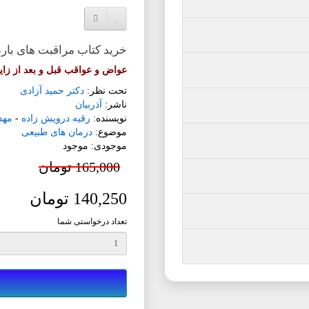
افزودن به لیست دلخواه
مقایسه این محصول
خرید کتاب مراقبت های با
عواض و عواقب قبل و بعد از زایم
تحت نظر:
دکتر حمید آزادی
ناشر:
آذربیان
نویسنده:
رقیه درویش زاده
-
مهد
موضوع:
درمان های طبیعی
موجودی: موجود
165,000 تومان
140,250 تومان
تعداد درخواستی شما