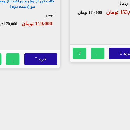
کتاب فن آرایش و مراقبت از پو
اردهال
مو (دست دوم)
1 تومان
170,000 تومان
انیس
119,000 تومان
170,000 تومان
رید
خرید