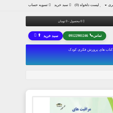
ری
لیست دلخواه (0)
سبد خرید
تسویه حساب
0 محصول - 0 تومان
⬆
📞
تماس
09122901246
سبد خرید
کتاب های پرورش فکری کودک