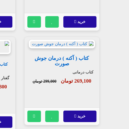
خرید
خ
کتاب ( آکنه ) درمان جوش
صورت
کتاب
کتاب درمانی
گفتار
269,100 تومان
299,000 تومان
09,300
خرید
خ