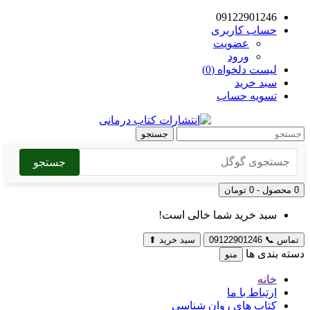
09122901246
حساب کاربری
عضویت
ورود
لیست دلخواه (0)
سبد خرید
تسویه حساب
جستجو
جستجو
0 محصول - 0 تومان
سبد خرید شما خالی است!
تماس
📞
09122901246
سبد خرید
⬆
دسته بندی ها
منو
خانه
ارتباط با ما
کتاب های روان شناسی