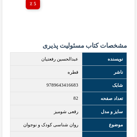
5 ٪
مشخصات کتاب مسئولیت پذیری
نویسنده
عبدالحسین رفعتیان
ناشر
قطره
9789643416683
شابک
82
تعداد صفحه
سایز و مدل
رقعی شومیز
موضوع
روان شناسی کودک و نوجوان