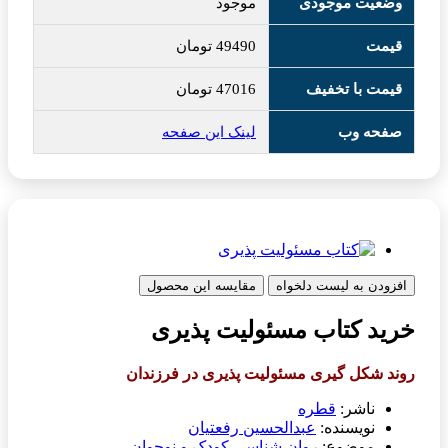
وضعیت موجودی
موجود
قیمت
49490
تومان
قیمت با تخفیف
47016
تومان
صفحه وب
لینک این صفحه
افزودن به لیست دلخواه
مقایسه این محصول
خرید کتاب مسئولیت پذیری
روند شکل گیری مسئولیت پذیری در فرزندان
ناشر:
قطره
نویسنده:
عبدالحسین رفعتیان
موضوع:
روان شناسی کودک و نوجوان