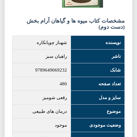
مشخصات کتاب میوه ها و گیاهان آرام بخش
(دست دوم)
نویسنده
شهناز چوپانکاره
ناشر
راهیان سبز
شابک
9789649069232
تعداد صفحه
480
سایز و مدل
رقعی شومیز
موضوع
درمان های طبیعی
وضعیت موجودی
موجود