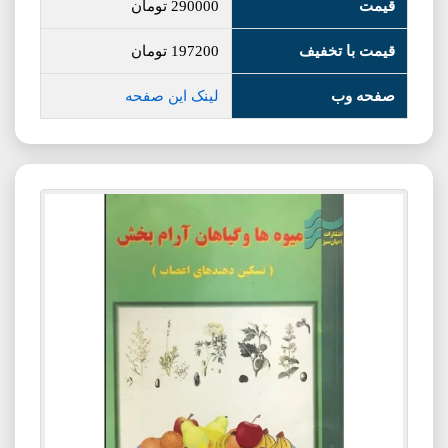
قیمت
290000
تومان
قیمت با تخفیف
197200
تومان
صفحه وب
لینک این صفحه