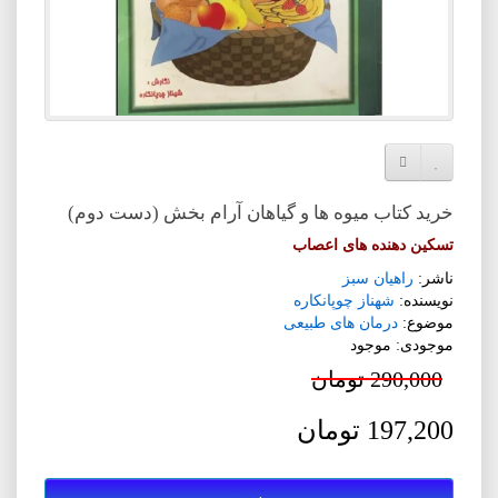
افزودن به لیست دلخواه
مقایسه این محصول
خرید کتاب میوه ها و گیاهان آرام بخش (دست دوم)
تسکین دهنده های اعصاب
ناشر:
راهیان سبز
نویسنده:
شهناز چوپانکاره
موضوع:
درمان های طبیعی
موجودی: موجود
290,000 تومان
197,200 تومان