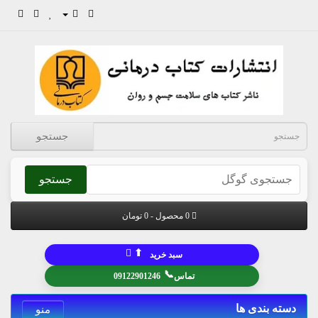
جستجو
جستجو
0 محصول - 0 تومان
⬆
سبد خرید
📞
تماس
09122901246
دسته بندی ها
منو