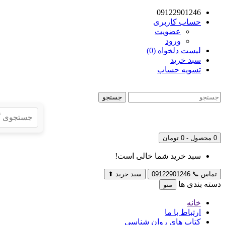
09122901246
حساب کاربری
عضویت
ورود
لیست دلخواه (0)
سبد خرید
تسویه حساب
جستجو
0 محصول - 0 تومان
سبد خرید شما خالی است!
تماس
📞
09122901246
سبد خرید
⬆
دسته بندی ها
منو
خانه
ارتباط با ما
کتاب های روان شناسی