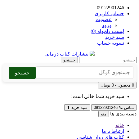
09122901246
حساب کاربری
عضویت
ورود
لیست دلخواه (0)
سبد خرید
تسویه حساب
جستجو
جستجو
0 محصول - 0 تومان
سبد خرید شما خالی است!
تماس
📞
09122901246
سبد خرید
⬆
دسته بندی ها
منو
خانه
ارتباط با ما
کتاب های روان شناسی