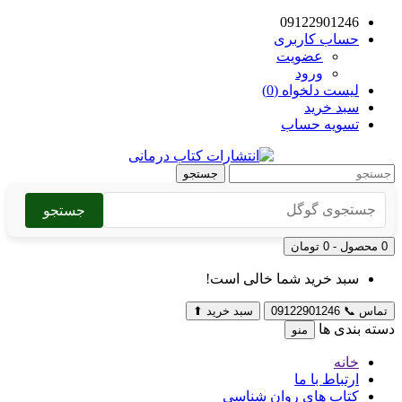
09122901246
حساب کاربری
عضویت
ورود
لیست دلخواه (0)
سبد خرید
تسویه حساب
جستجو
جستجو
0 محصول - 0 تومان
سبد خرید شما خالی است!
تماس
📞
09122901246
سبد خرید
⬆
دسته بندی ها
منو
خانه
ارتباط با ما
کتاب های روان شناسی