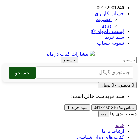
09122901246
حساب کاربری
عضویت
ورود
لیست دلخواه (0)
سبد خرید
تسویه حساب
جستجو
جستجو
0 محصول - 0 تومان
سبد خرید شما خالی است!
تماس
📞
09122901246
سبد خرید
⬆
دسته بندی ها
منو
خانه
ارتباط با ما
کتاب های روان شناسی