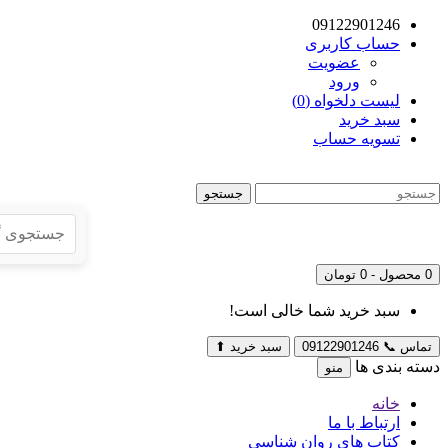
09122901246
حساب کاربری
عضویت
ورود
لیست دلخواه (0)
سبد خرید
تسویه حساب
جستجو
0 محصول - 0 تومان
سبد خرید شما خالی است!
تماس
📞
09122901246
سبد خرید
⬆
دسته بندی ها
منو
خانه
ارتباط با ما
کتاب های روان شناسی