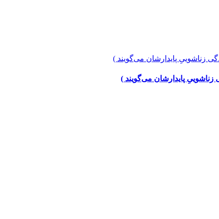
ناشوییِ پایدارشان می‌گویند )