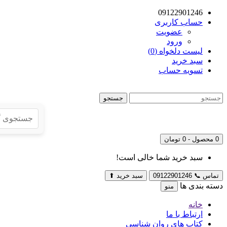
09122901246
حساب کاربری
عضویت
ورود
لیست دلخواه (0)
سبد خرید
تسویه حساب
جستجو
0 محصول - 0 تومان
سبد خرید شما خالی است!
تماس
📞
09122901246
سبد خرید
⬆
دسته بندی ها
منو
خانه
ارتباط با ما
کتاب های روان شناسی