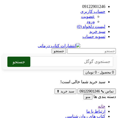
09122901246
حساب کاربری
عضویت
ورود
لیست دلخواه (0)
سبد خرید
تسویه حساب
جستجو
جستجو
0 محصول - 0 تومان
سبد خرید شما خالی است!
تماس
📞
09122901246
سبد خرید
⬆
دسته بندی ها
منو
خانه
ارتباط با ما
کتاب های روان شناسی