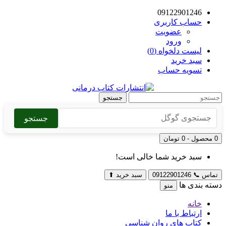
09122901246
حساب کاربری
عضویت
ورود
لیست دلخواه (0)
سبد خرید
تسویه حساب
جستجو
جستجو
0 محصول - 0 تومان
سبد خرید شما خالی است!
تماس
📞
09122901246
سبد خرید
⬆
دسته بندی ها
منو
خانه
ارتباط با ما
کتاب های روان شناسی