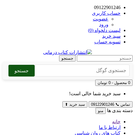
09122901246
حساب کاربری
عضویت
ورود
لیست دلخواه (0)
سبد خرید
تسویه حساب
جستجو
جستجو
0 محصول - 0 تومان
سبد خرید شما خالی است!
تماس
📞
09122901246
سبد خرید
⬆
دسته بندی ها
منو
خانه
ارتباط با ما
کتاب های روان شناسی