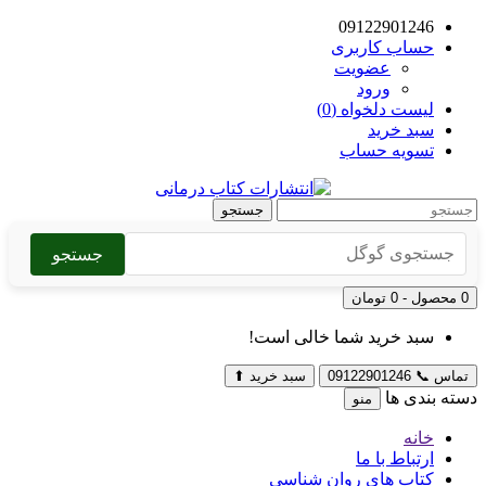
09122901246
حساب کاربری
عضویت
ورود
لیست دلخواه (0)
سبد خرید
تسویه حساب
جستجو
جستجو
0 محصول - 0 تومان
سبد خرید شما خالی است!
تماس
📞
09122901246
سبد خرید
⬆
دسته بندی ها
منو
خانه
ارتباط با ما
کتاب های روان شناسی