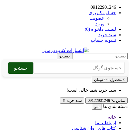
09122901246
حساب کاربری
عضویت
ورود
لیست دلخواه (0)
سبد خرید
تسویه حساب
جستجو
جستجو
0 محصول - 0 تومان
سبد خرید شما خالی است!
تماس
📞
09122901246
سبد خرید
⬆
دسته بندی ها
منو
خانه
ارتباط با ما
کتاب های روان شناسی