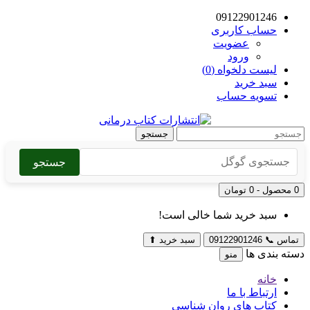
09122901246
حساب کاربری
عضویت
ورود
لیست دلخواه (0)
سبد خرید
تسویه حساب
جستجو
جستجو
0 محصول - 0 تومان
سبد خرید شما خالی است!
تماس
📞
09122901246
سبد خرید
⬆
دسته بندی ها
منو
خانه
ارتباط با ما
کتاب های روان شناسی