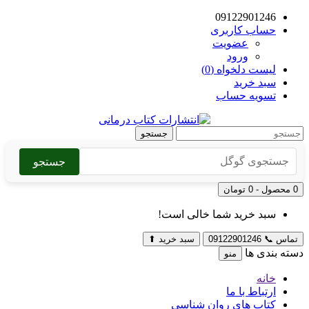
09122901246
حساب کاربری
عضویت
ورود
لیست دلخواه (0)
سبد خرید
تسویه حساب
جستجو
جستجو
0 محصول - 0 تومان
سبد خرید شما خالی است!
تماس
📞
09122901246
سبد خرید
⬆
دسته بندی ها
منو
خانه
ارتباط با ما
کتاب های روان شناسی