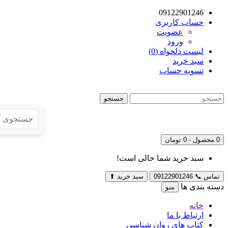
09122901246
حساب کاربری
عضویت
ورود
لیست دلخواه (0)
سبد خرید
تسویه حساب
جستجو
0 محصول - 0 تومان
سبد خرید شما خالی است!
تماس
📞
09122901246
سبد خرید
⬆
دسته بندی ها
منو
خانه
ارتباط با ما
کتاب های روان شناسی