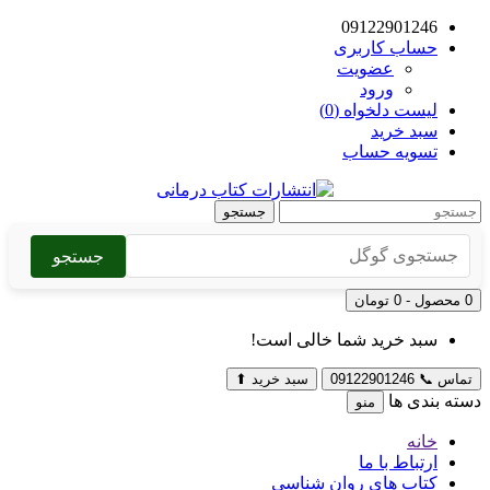
09122901246
حساب کاربری
عضویت
ورود
لیست دلخواه (0)
سبد خرید
تسویه حساب
جستجو
جستجو
0 محصول - 0 تومان
سبد خرید شما خالی است!
تماس
📞
09122901246
سبد خرید
⬆
دسته بندی ها
منو
خانه
ارتباط با ما
کتاب های روان شناسی