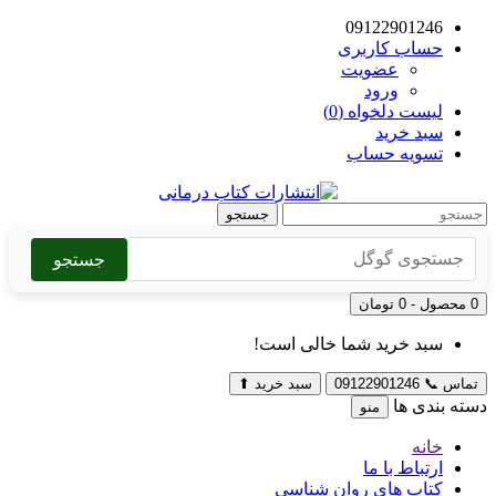
09122901246
حساب کاربری
عضویت
ورود
لیست دلخواه (0)
سبد خرید
تسویه حساب
جستجو
جستجو
0 محصول - 0 تومان
سبد خرید شما خالی است!
تماس
📞
09122901246
سبد خرید
⬆
دسته بندی ها
منو
خانه
ارتباط با ما
کتاب های روان شناسی