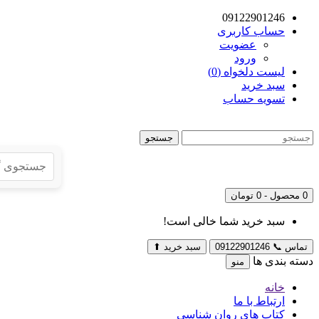
09122901246
حساب کاربری
عضویت
ورود
لیست دلخواه (0)
سبد خرید
تسویه حساب
جستجو
0 محصول - 0 تومان
سبد خرید شما خالی است!
تماس
📞
09122901246
سبد خرید
⬆
دسته بندی ها
منو
خانه
ارتباط با ما
کتاب های روان شناسی