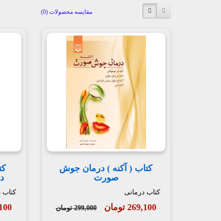
مقایسه محصولات (0)
کتاب ( آکنه ) درمان جوش
صورت
در
کتاب درمانی
کتاب 
269,100 تومان
33,100
299,000 تومان