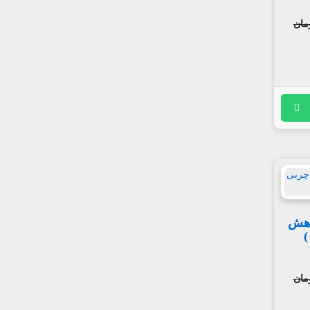
اهش
)