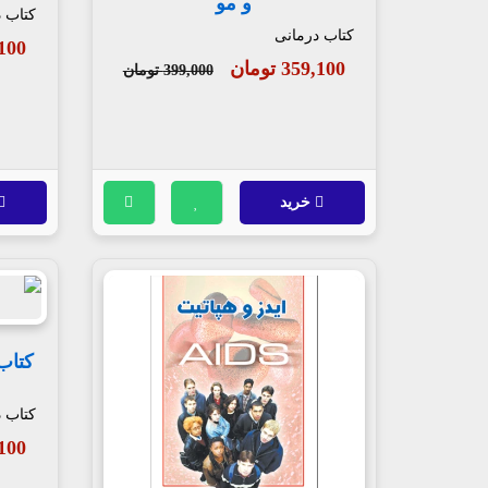
و مو
کتاب 
کتاب درمانی
33,100
359,100 تومان
399,000 تومان
خرید
کتاب
کتاب 
23,100