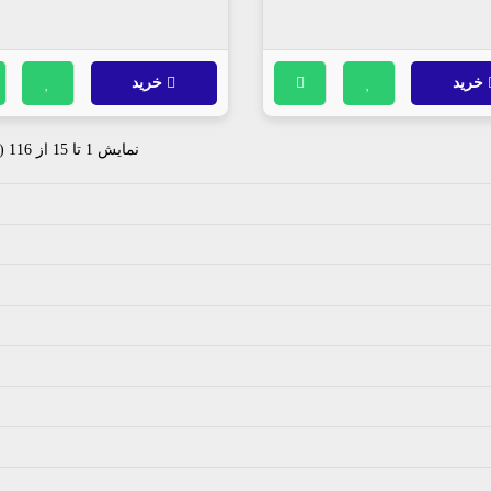
خرید
خرید
نمایش 1 تا 15 از 116 (8 صفحه)