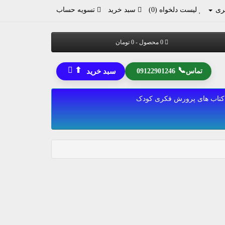
ری
لیست دلخواه (0)
سبد خرید
تسویه حساب
0 محصول - 0 تومان
⬆
📞
تماس
09122901246
سبد خرید
کتاب های پرورش فکری کودک