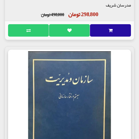
مدرسان شریف
298,800 تومان
498,000 تومان