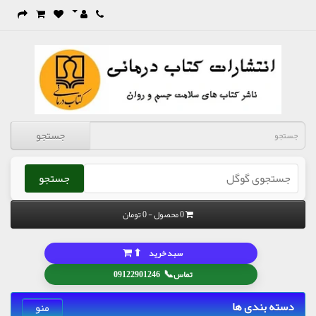
جستجو
جستجو
0 محصول - 0 تومان
⬆
سبد خرید
📞
تماس
09122901246
دسته بندی ها
منو