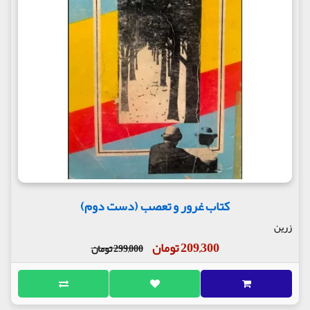
کتاب غرور و تعصب (دست دوم)
زرین
209,300 تومان
299,000 تومان