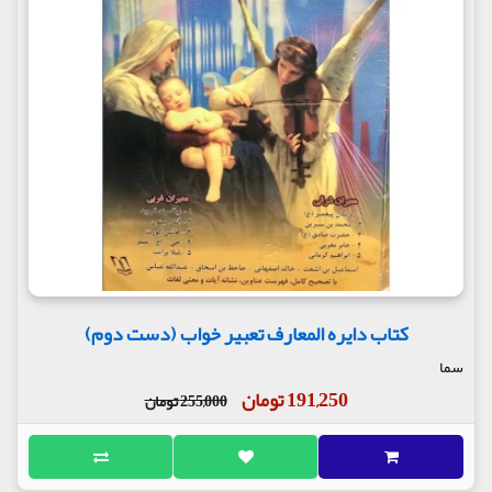
کتاب دایره المعارف تعبیر خواب (دست دوم)
سما
191,250 تومان
255,000 تومان