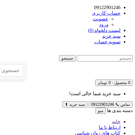
09122901246
حساب کاربری
عضویت
ورود
لیست دلخواه (0)
سبد خرید
تسویه حساب
جستجو
0 محصول - 0 تومان
سبد خرید شما خالی است!
تماس
📞
09122901246
سبد خرید
⬆
دسته بندی ها
منو
خانه
ارتباط با ما
کتاب های روان شناسی