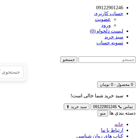
09122901246
حساب کاربری
عضویت
ورود
لیست دلخواه (0)
سبد خرید
تسویه حساب
جستجو
0 محصول - 0 تومان
سبد خرید شما خالی است!
تماس
📞
09122901246
سبد خرید
⬆
دسته بندی ها
منو
خانه
ارتباط با ما
کتاب های روان شناسی