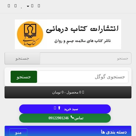
جستجو
جستجو
0 محصول - 0 تومان
⬆
سبد خرید
📞
تماس
09122901246
دسته بندی ها
منو