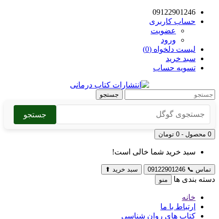
09122901246
حساب کاربری
عضویت
ورود
لیست دلخواه (0)
سبد خرید
تسویه حساب
جستجو
جستجو
0 محصول - 0 تومان
سبد خرید شما خالی است!
تماس
📞
09122901246
سبد خرید
⬆
دسته بندی ها
منو
خانه
ارتباط با ما
کتاب های روان شناسی