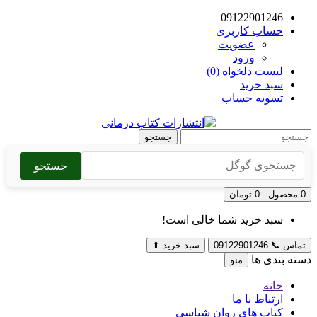
09122901246
حساب کاربری
عضویت
ورود
لیست دلخواه (0)
سبد خرید
تسویه حساب
جستجو
جستجو
0 محصول - 0 تومان
سبد خرید شما خالی است!
تماس
📞
09122901246
سبد خرید
⬆
دسته بندی ها
منو
خانه
ارتباط با ما
کتاب های روان شناسی