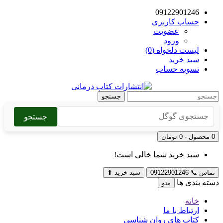
09122901246
حساب کاربری
عضویت
ورود
لیست دلخواه (0)
سبد خرید
تسویه حساب
جستجو
جستجو
0 محصول - 0 تومان
سبد خرید شما خالی است!
تماس
📞
09122901246
سبد خرید
⬆
دسته بندی ها
منو
خانه
ارتباط با ما
کتاب های روان شناسی