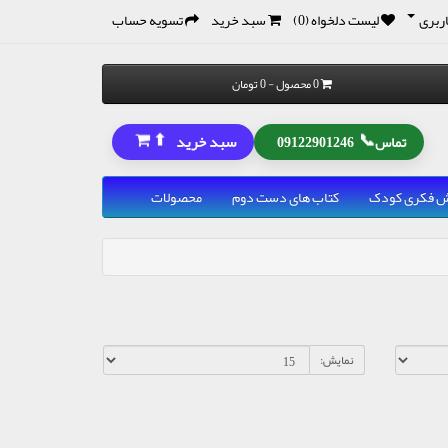
ربری
لیست دلخواه (0)
سبد خرید
تسویه حساب
0 محصول - 0 تومان
⬆
📞
سبد خرید
تماس
09122901246
رش فکری کودک
کتاب های دست دوم
محصولات
نمایش: