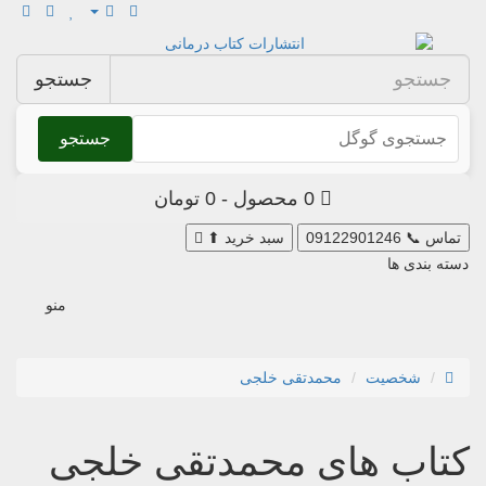
جستجو
جستجو
0 محصول - 0 تومان
تماس
📞
09122901246
سبد خرید
⬆
دسته بندی ها
منو
شخصیت
محمدتقی خلجی
کتاب های محمدتقی خلجی