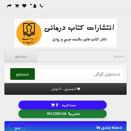
جستجو
جستجو
0 محصول - 0 تومان
⬆
سبد خرید
📞
تماس
09122901246
دسته بندی ها
منو