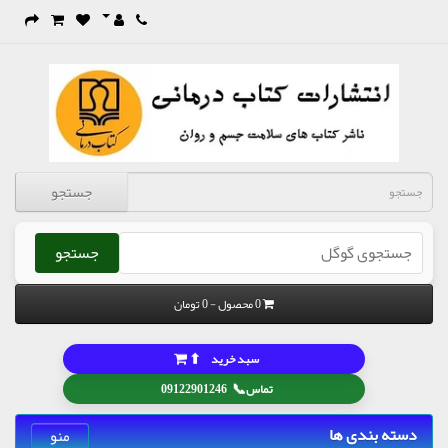
جستجو
جستجو
0 محصول - 0 تومان
⬆
سبد خرید
📞
تماس
09122901246
دسته بندی ها
منو